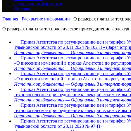
Раскрытие информации
Контакты
Главная
Раскрытие информации
О размерах платы за технол
О размерах платы за технологическое присоединение к электр
Приказ Агентства по регулированию цен и тарифов Ул
Ульяновской области от 28.11.2024 № 102-П» (Зарегистри
Источник опубликования — Официальный интернет-портал 
Приказ Агентства по регулированию цен и тарифов Ул
«О внесении изменений в приказ Агентства по регулиров
Источник опубликования — Официальный интернет-портал 
Приказ Агентства по регулированию цен и тарифов Ул
«О внесении изменений в приказ Агентства по регулиров
Источник опубликования — Официальный интернет-портал 
Приказ Агентства по регулированию цен и тарифов У
технологическое присоединение к электрическим сетям т
Источник опубликования — Официальный интернет-портал 
Приказ Агентства по регулированию цен и тарифов У
технологическое присоединение к электрическим сетям т
Источник опубликования — Официальный интернет-портал 
Приказ Агентства по регулированию цен и тарифов Ул
Ульяновской области от 28.11.2023 № 97-П»